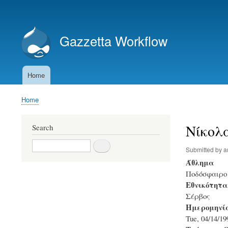
User
account
Gazzetta Workflow
menu
Home
Main
navigation
Home
Breadcrumb
Νίκολ
Search
Search
Submitted by
a
Άθλημα
Ποδόσφαιρο
Εθνικότητα
Σέρβος
Ημερομηνία
Tue, 04/14/19