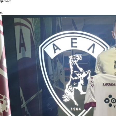
Ομάδα
ία