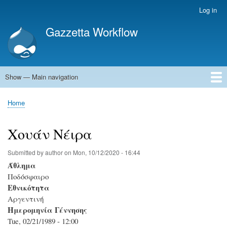
Skip
Log in
User
to
account
Gazzetta Workflow
main
menu
content
Show — Main navigation
Main
navigation
Home
Home
Breadcrumb
Χουάν Νέιρα
Submitted by
author
on
Mon, 10/12/2020 - 16:44
Άθλημα
Ποδόσφαιρο
Εθνικότητα
Αργεντινή
Ημερομηνία Γέννησης
Tue, 02/21/1989 - 12:00